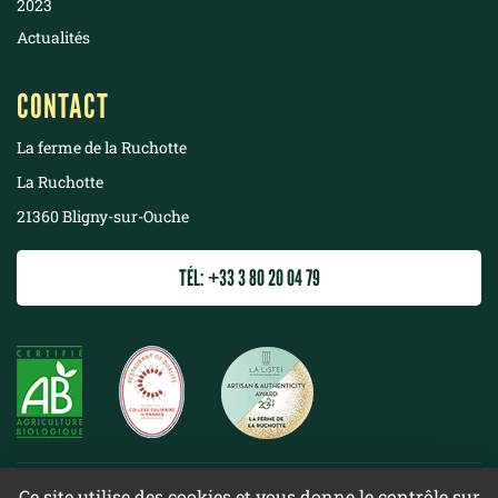
2023
Actualités
CONTACT
La ferme de la Ruchotte
La Ruchotte
21360 Bligny-sur-Ouche
TÉL: +33 3 80 20 04 79
©
2022 La ferme de la Ruchotte
Ce site utilise des cookies et vous donne le contrôle sur