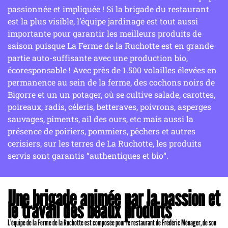
passionnée et impliquée ! Si la brigade du restaurant
est la plus visible, l’équipe jardinage est tout aussi
importante pour garantir les meilleurs produits de
saison puisque La Ferme de la Ruchotte est en grande
partie auto-suffisante avec une production bio,
écoresponsable ! Avec près de 1.500 volailles élevées en
permanence au sein de la ferme, des cochons noirs de
Bigorre et un un potager, où se cultive salade, carottes,
poireaux, radis, céleris, betteraves, poivrons, asperges
sauvages, piments, ail des ours, etc mais aussi la
présence de poiriers, pommiers, pêchers et autres
cerisiers, sur les terres de La Ruchotte, les produits
servis sont garantis “authentiques et bio“.
Une brigade animée par la passion et
le travail des beaux produits
L’équipe de la Ferme de la Ruchotte est composée pour le restaurant de Frédéric Ménager, de son