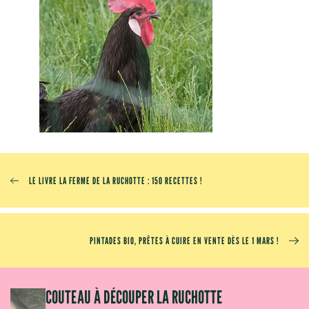
LE LIVRE LA FERME DE LA RUCHOTTE : 150 RECETTES !
PINTADES BIO, PRÊTES À CUIRE EN VENTE DÈS LE 1 MARS !
OM
COUTEAU À DÉCOUPER LA RUCHOTTE