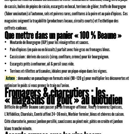
de cassis, huiles de pépins de raisin, escargots en bocal, terrines de gibier, truffe de Bourgogne
(Tuber uncinatum) à l’automne, sels et poivres rares, confitures à la poire et au pain d’épices. Ces
magasins soignent la traçabilité (producteurs locaux, circuits courts) et l’esthétique des
coffrets-cadeaux.
Que mettre dans un panier « 100 % Beaune »
Moutarde de Bourgogne (IGP) pour les vinaigrettes et sauces.
Pain d’épices (en pain ou en biscuits) parfait avec foie gras ou fromages bleus.
Cassissium : dérivés du cassis (sirop, confiture, crème) pour kir bourguignon.
Escargots prêts à enfourner, ail & persil sous vide.
Terrines et rillettes artisanales, idéales pour un pique-nique dans les vignes.
Astuce
: demandez un panachage en formats mini (90–120 g) pour multiplier les découvertes et
optimiser le poids si vous prenez le train ou l’avion.
Fromagers & charcutiers : les
« magasins du goût » au quotidien
Difficile de quitter Beaune sans passer par un fromager-affineur. Vous y trouverez Époisses,
L’Affidélice, Charolais, Comté affiné 24–36 mois, Morbier fermier, bleus et chèvres de saison.
Côté charcuterie, pensez jambon persillé, saucissons au pinot noir, pâtés en croûte et jambon
blanc tranché minute.