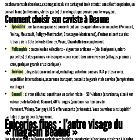
ou showrooms de domaines, ces magasins du vin partagent trois atouts : une sélection pointue, un
conseil franc (millésimes, styles, garde) et une logistique pensée pour le voyageur.
Comment choisir son caviste à Beaune
Spécialité
: certains magasins se concentrent sur les appellations communales (Pommard,
Volnay, Meursault, Puligny-Montrachet, Chassagne-Montrachet), d’autres misent sur des
trésors de la Côte de Nuits (Gevrey, Vosne, Chambolle) en complément.
Philosophie
: on croise des sélections « vignerons artisans » (bio, biodynamie, micro-
parcelles) et des gammes « classiques » pour constituer une cave sûre (villages, premiers
crus, quelques grands crus iconiques).
Services
: dégustation avant achat, emballage antichoc, caisses IATA prêtes à voler,
expédition internationale, assurance transport, conseils de garde et de service (température,
carafage).
Conseil
: si vous débutez, constituez un panier mixte — 50 % blancs (chardonnay ciselé sur
calcaires de la Côte de Beaune), 40 % rouges (pinot noir sur terroirs de
Pommard/Volnay/Savigny), 10 % effervescents (crémants). Vous couvrirez ainsi apéritif,
table et garde courte/moyenne.
Épiceries fines : l’autre visage du
« magasin Beaune »
Les épiceries fines de Beaune enrichissent la visite : moutardes à l’ancienne, vinaigres à la pulpe