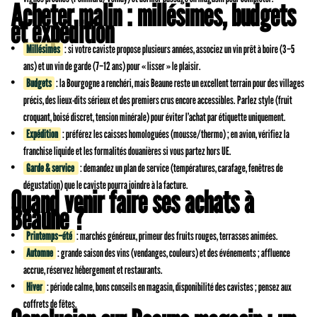
Acheter malin : millésimes, budgets
et expédition
Millésimes
: si votre caviste propose plusieurs années, associez un vin prêt à boire (3–5
ans) et un vin de garde (7–12 ans) pour « lisser » le plaisir.
Budgets
: la Bourgogne a renchéri, mais Beaune reste un excellent terrain pour des villages
précis, des lieux-dits sérieux et des premiers crus encore accessibles. Parlez style (fruit
croquant, boisé discret, tension minérale) pour éviter l’achat par étiquette uniquement.
Expédition
: préférez les caisses homologuées (mousse/thermo) ; en avion, vérifiez la
franchise liquide et les formalités douanières si vous partez hors UE.
Garde & service
: demandez un plan de service (températures, carafage, fenêtres de
dégustation) que le caviste pourra joindre à la facture.
Quand venir faire ses achats à
Beaune ?
Printemps–été
: marchés généreux, primeur des fruits rouges, terrasses animées.
Automne
: grande saison des vins (vendanges, couleurs) et des événements ; affluence
accrue, réservez hébergement et restaurants.
Hiver
: période calme, bons conseils en magasin, disponibilité des cavistes ; pensez aux
coffrets de fêtes.