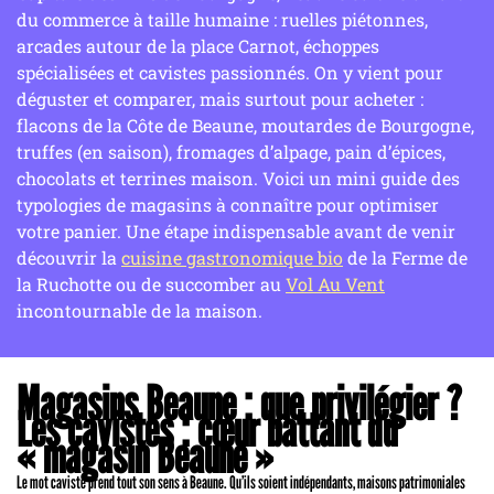
du commerce à taille humaine : ruelles piétonnes,
arcades autour de la place Carnot, échoppes
spécialisées et cavistes passionnés. On y vient pour
déguster et comparer, mais surtout pour acheter :
flacons de la Côte de Beaune, moutardes de Bourgogne,
truffes (en saison), fromages d’alpage, pain d’épices,
chocolats et terrines maison. Voici un mini guide des
typologies de magasins à connaître pour optimiser
votre panier. Une étape indispensable avant de venir
découvrir la
cuisine gastronomique bio
de la Ferme de
la Ruchotte ou de succomber au
Vol Au Vent
incontournable de la maison.
Magasins Beaune : que privilégier ?
Les cavistes : cœur battant du
« magasin Beaune »
Le mot caviste prend tout son sens à Beaune. Qu’ils soient indépendants, maisons patrimoniales