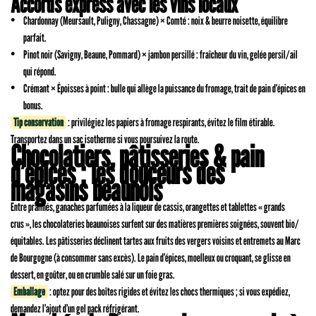
Accords express avec les vins locaux
Chardonnay (Meursault, Puligny, Chassagne) × Comté : noix & beurre noisette, équilibre
parfait.
Pinot noir (Savigny, Beaune, Pommard) × jambon persillé : fraîcheur du vin, gelée persil/ail
qui répond.
Crémant × Époisses à point : bulle qui allège la puissance du fromage, trait de pain d’épices en
bonus.
Tip conservation
: privilégiez les papiers à fromage respirants, évitez le film étirable.
Transportez dans un sac isotherme si vous poursuivez la route.
Chocolatiers, pâtisseries & pain
d’épices : les douceurs des
magasins beaunois
Entre pralinés, ganaches parfumées à la liqueur de cassis, orangettes et tablettes « grands
crus », les chocolateries beaunoises surfent sur des matières premières soignées, souvent bio/
équitables. Les pâtisseries déclinent tartes aux fruits des vergers voisins et entremets au Marc
de Bourgogne (à consommer sans excès). Le pain d’épices, moelleux ou croquant, se glisse en
dessert, en goûter, ou en crumble salé sur un foie gras.
Emballage
: optez pour des boîtes rigides et évitez les chocs thermiques ; si vous expédiez,
demandez l’ajout d’un gel pack réfrigérant.