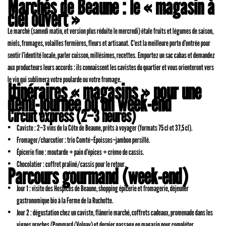
Marchés de Beaune : le « magasin à
ciel ouvert »
Le marché (samedi matin, et version plus réduite le mercredi) étale fruits et légumes de saison,
miels, fromages, volailles fermières, fleurs et artisanat. C’est la meilleure porte d’entrée pour
sentir l’identité locale, parler cuisson, millésimes, recettes. Emportez un sac cabas et demandez
aux producteurs leurs accords : ils connaissent les cavistes du quartier et vous orienteront vers
le vin qui sublimera votre poularde ou votre fromage.
Itinéraires « magasins » pour une
demi-journée ou un week-end
Circuit express (2–3 heures)
Caviste : 2–3 vins de la Côte de Beaune, prêts à voyager (formats 75 cl et 37,5 cl).
Fromager/charcutier : trio Comté–Époisses–jambon persillé.
Épicerie fine : moutarde + pain d’épices + crème de cassis.
Chocolatier : coffret praliné/cassis pour le retour.
Parcours gourmand (week-end)
Jour 1 : visite des Hospices de Beaune, shopping épicerie et fromagerie, déjeuner
gastronomique bio à la Ferme de la Ruchotte.
Jour 2 : dégustation chez un caviste, flânerie marché, coffrets cadeaux, promenade dans les
vignes proches (Pommard/Volnay) et dernier passage en magasin pour compléter.